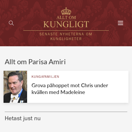
Toggl
navig
SENASTE NYHETERNA OM
KUNGLIGHETER
HEM
Allt om Parisa Amiri
KUNGAFAMILJEN
KUNGAFAMILJEN
Grova påhoppet mot Chris under
UTLÄNDSKT
kvällen med Madeleine
KÄNDISAR
VÄRLDENS KUNGAHUS
Hetast just nu
Svenska kungahuset
REDAKTION
Brittiska kungahuset