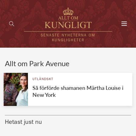
Toggl
navig
SENASTE NYHETERNA OM
KUNGLIGHETER
HEM
Allt om Park Avenue
KUNGAFAMILJEN
UTLÄNDSKT
Så förförde shamanen Märtha Louise i
UTLÄNDSKT
New York
KÄNDISAR
VÄRLDENS KUNGAHUS
Hetast just nu
Svenska kungahuset
REDAKTION
Brittiska kungahuset