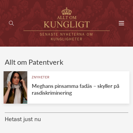
Toggl
navig
SENASTE NYHETERNA OM
KUNGLIGHETER
HEM
Allt om Patentverk
KUNGAFAMILJEN
ZNYHETER
Meghans pinsamma fadäs – skyller på
UTLÄNDSKT
rasdiskriminering
KÄNDISAR
VÄRLDENS KUNGAHUS
Hetast just nu
Svenska kungahuset
REDAKTION
Brittiska kungahuset