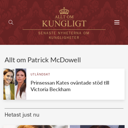
Toggl
navig
SENASTE NYHETERNA OM
KUNGLIGHETER
HEM
Allt om Patrick McDowell
KUNGAFAMILJEN
UTLÄNDSKT
Prinsessan Kates oväntade stöd till
UTLÄNDSKT
Victoria Beckham
KÄNDISAR
VÄRLDENS KUNGAHUS
Hetast just nu
Svenska kungahuset
REDAKTION
Brittiska kungahuset