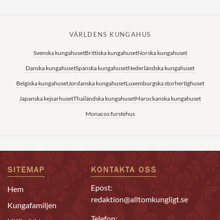
VÄRLDENS KUNGAHUS
Svenska kungahuset
Brittiska kungahuset
Norska kungahuset
Danska kungahuset
Spanska kungahuset
Nederländska kungahuset
Belgiska kungahuset
Jordanska kungahuset
Luxemburgska storhertighuset
Japanska kejsarhuset
Thailändska kungahuset
Marockanska kungahuset
Monacos furstehus
SITEMAP
KONTAKTA OSS
Epost:
Hem
redaktion@alltomkungligt.se
Kungafamiljen
Telefon: