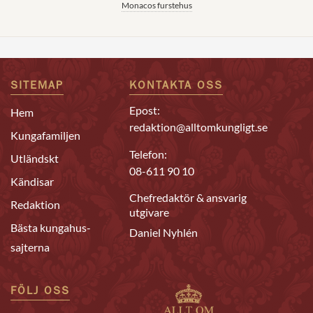
Monacos furstehus
SITEMAP
KONTAKTA OSS
Epost:
Hem
redaktion@alltomkungligt.se
Kungafamiljen
Telefon:
Utländskt
08-611 90 10
Kändisar
Chefredaktör & ansvarig
Redaktion
utgivare
Bästa kungahus-
Daniel Nyhlén
sajterna
FÖLJ OSS