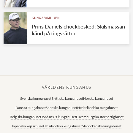
Norska kungahuset
KUNGAFAMILJEN
Danska kungahuset
Prins Daniels chockbesked: Skilsmässan
Spanska kungahuset
känd på tingsrätten
Nederländska kungahuset
Belgiska kungahuset
Jordanska kungahuset
Luxemburgska storhertighuset
Japanska kejsarhuset
VÄRLDENS KUNGAHUS
Thailändska kungahuset
Svenska kungahuset
Brittiska kungahuset
Norska kungahuset
Marockanska kungahuset
Danska kungahuset
Spanska kungahuset
Nederländska kungahuset
Monacos furstehus
Belgiska kungahuset
Jordanska kungahuset
Luxemburgska storhertighuset
Japanska kejsarhuset
Thailändska kungahuset
Marockanska kungahuset