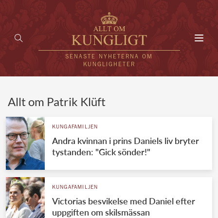
Toggl
navig
SENASTE NYHETERNA OM
KUNGLIGHETER
HEM
Allt om Patrik Klüft
KUNGAFAMILJEN
KUNGAFAMILJEN
Andra kvinnan i prins Daniels liv bryter
UTLÄNDSKT
tystanden: "Gick sönder!"
KÄNDISAR
VÄRLDENS KUNGAHUS
KUNGAFAMILJEN
Victorias besvikelse med Daniel efter
Svenska kungahuset
REDAKTION
uppgiften om skilsmässan
Brittiska kungahuset