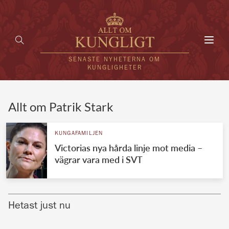
Toggl
navig
SENASTE NYHETERNA OM
KUNGLIGHETER
HEM
Allt om Patrik Stark
KUNGAFAMILJEN
KUNGAFAMILJEN
Victorias nya hårda linje mot media –
UTLÄNDSKT
vägrar vara med i SVT
KÄNDISAR
VÄRLDENS KUNGAHUS
Hetast just nu
Svenska kungahuset
REDAKTION
Brittiska kungahuset