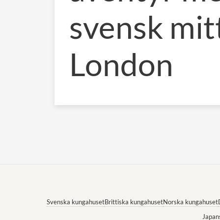
svensk mitt
London
Svenska kungahuset
Brittiska kungahuset
Norska kungahuset
Japan