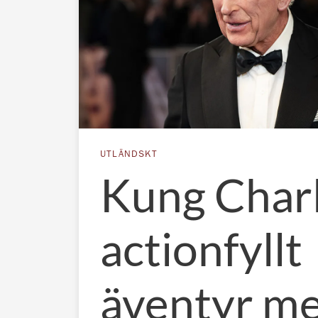
UTLÄNDSKT
Kung Charl
actionfyllt
äventyr m