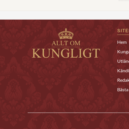
SIT
Hem
Kunga
Utlän
Kändi
Redak
Bästa