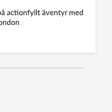
å actionfyllt äventyr med
London