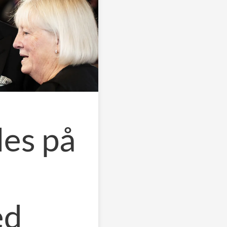
es på
ed