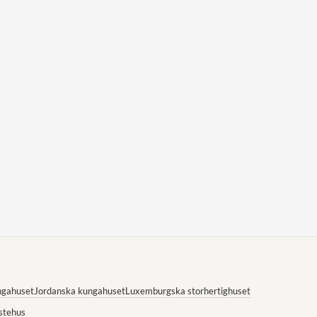
ngahuset
Jordanska kungahuset
Luxemburgska storhertighuset
stehus