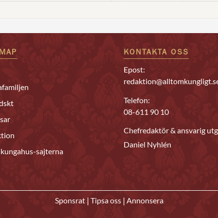
EMAP
KONTAKTA OSS
Epost:
redaktion@alltomkungligt.s
familjen
Telefon:
dskt
08-611 90 10
sar
Chefredaktör & ansvarig utg
tion
Daniel Nyhlén
 kungahus-sajterna
|
|
Sponsrat
Tipsa oss
Annonsera