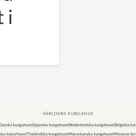
 i
VÄRLDENS KUNGAHUS
Danska kungahuset
Spanska kungahuset
Nederländska kungahuset
Belgiska ku
ska kejsarhuset
Thailändska kungahuset
Marockanska kungahuset
Monacos fur