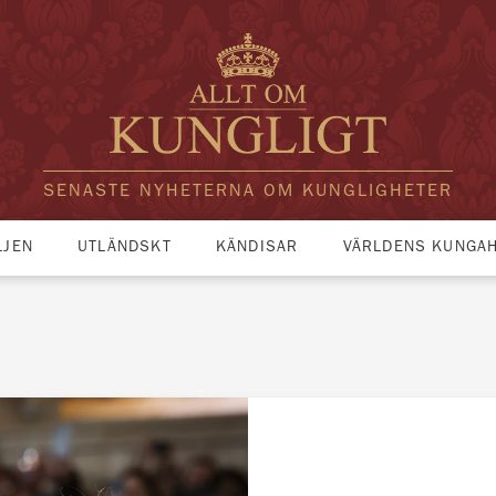
SENASTE NYHETERNA OM KUNGLIGHETER
LJEN
UTLÄNDSKT
KÄNDISAR
VÄRLDENS KUNGA