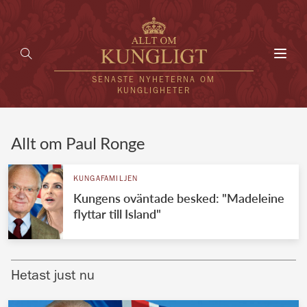
Toggl
navig
SENASTE NYHETERNA OM
KUNGLIGHETER
HEM
Allt om Paul Ronge
KUNGAFAMILJEN
KUNGAFAMILJEN
Kungens oväntade besked: "Madeleine
UTLÄNDSKT
flyttar till Island"
KÄNDISAR
VÄRLDENS KUNGAHUS
Hetast just nu
Svenska kungahuset
REDAKTION
Brittiska kungahuset