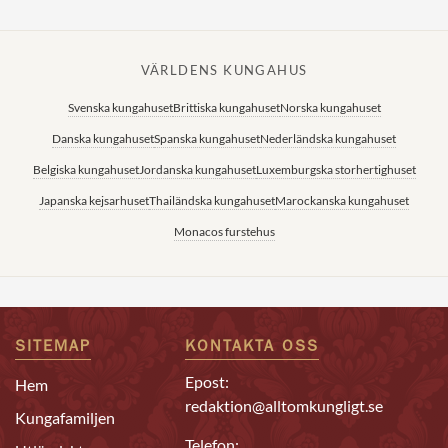
VÄRLDENS KUNGAHUS
Svenska kungahuset
Brittiska kungahuset
Norska kungahuset
Danska kungahuset
Spanska kungahuset
Nederländska kungahuset
Belgiska kungahuset
Jordanska kungahuset
Luxemburgska storhertighuset
Japanska kejsarhuset
Thailändska kungahuset
Marockanska kungahuset
Monacos furstehus
SITEMAP
KONTAKTA OSS
Epost:
Hem
redaktion@alltomkungligt.se
Kungafamiljen
Telefon: