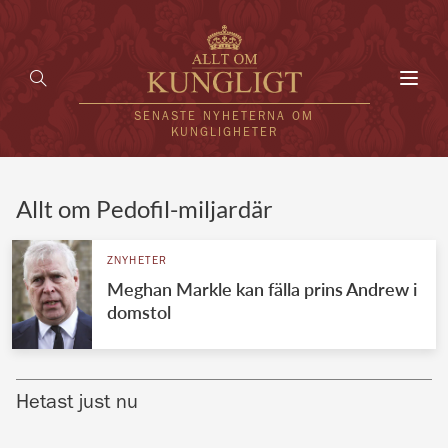
Toggl
navig
SENASTE NYHETERNA OM
KUNGLIGHETER
HEM
Allt om Pedofil-miljardär
KUNGAFAMILJEN
ZNYHETER
Meghan Markle kan fälla prins Andrew i
UTLÄNDSKT
domstol
KÄNDISAR
VÄRLDENS KUNGAHUS
Hetast just nu
Svenska kungahuset
REDAKTION
Brittiska kungahuset