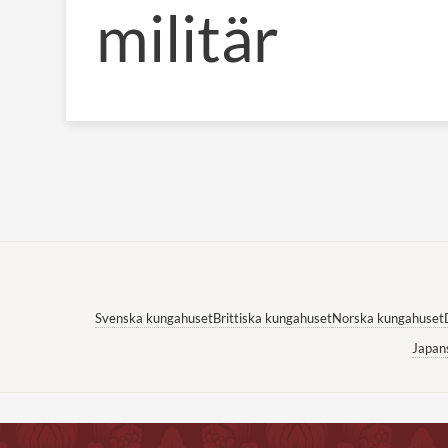
militär
Svenska kungahuset
Brittiska kungahuset
Norska kungahuset
Japan