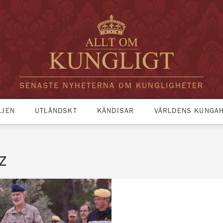
SENASTE NYHETERNA OM KUNGLIGHETER
LJEN
UTLÄNDSKT
KÄNDISAR
VÄRLDENS KUNGA
z