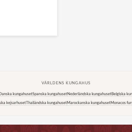
VÄRLDENS KUNGAHUS
Danska kungahuset
Spanska kungahuset
Nederländska kungahuset
Belgiska ku
ska kejsarhuset
Thailändska kungahuset
Marockanska kungahuset
Monacos fur