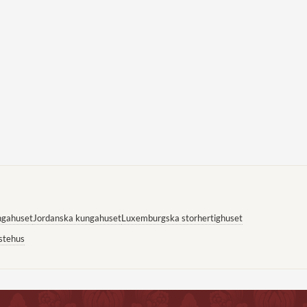
ngahuset
Jordanska kungahuset
Luxemburgska storhertighuset
stehus