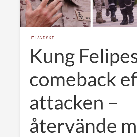
UTLÄNDSKT
Kung Felipe
comeback ef
attacken –
återvände 