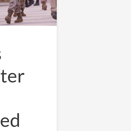
s
ter
med