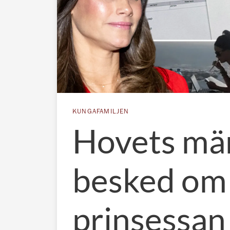
KUNGAFAMILJEN
Hovets mär
besked om
prinsessan