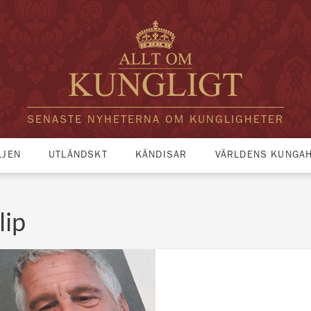
SENASTE NYHETERNA OM KUNGLIGHETER
LJEN
UTLÄNDSKT
KÄNDISAR
VÄRLDENS KUNGA
lip