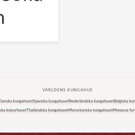
n
VÄRLDENS KUNGAHUS
Danska kungahuset
Spanska kungahuset
Nederländska kungahuset
Belgiska ku
ska kejsarhuset
Thailändska kungahuset
Marockanska kungahuset
Monacos fur