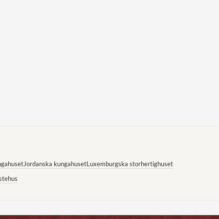
ngahuset
Jordanska kungahuset
Luxemburgska storhertighuset
stehus