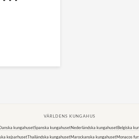
VÄRLDENS KUNGAHUS
Danska kungahuset
Spanska kungahuset
Nederländska kungahuset
Belgiska ku
ska kejsarhuset
Thailändska kungahuset
Marockanska kungahuset
Monacos fur