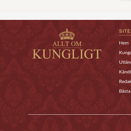
SIT
Hem
Kunga
Utlän
Kändi
Redak
Bästa