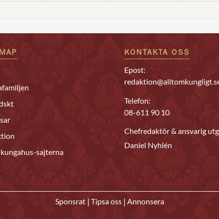
EMAP
KONTAKTA OSS
Epost:
redaktion@alltomkungligt.s
familjen
Telefon:
dskt
08-611 90 10
sar
Chefredaktör & ansvarig utg
tion
Daniel Nyhlén
 kungahus-sajterna
|
|
Sponsrat
Tipsa oss
Annonsera