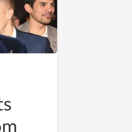
ts
 om