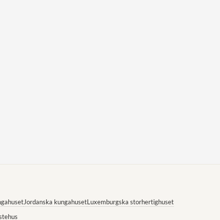
ngahuset
Jordanska kungahuset
Luxemburgska storhertighuset
stehus