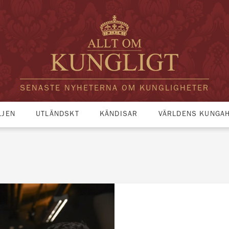
SENASTE NYHETERNA OM KUNGLIGHETER
LJEN
UTLÄNDSKT
KÄNDISAR
VÄRLDENS KUNGA