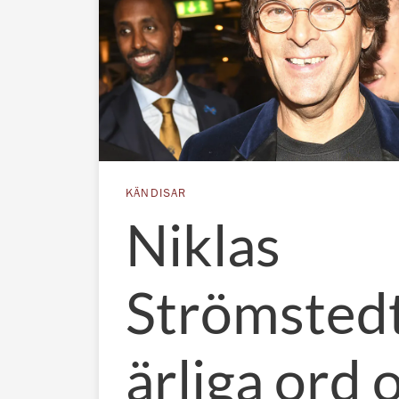
KÄNDISAR
Niklas
Strömsted
ärliga ord