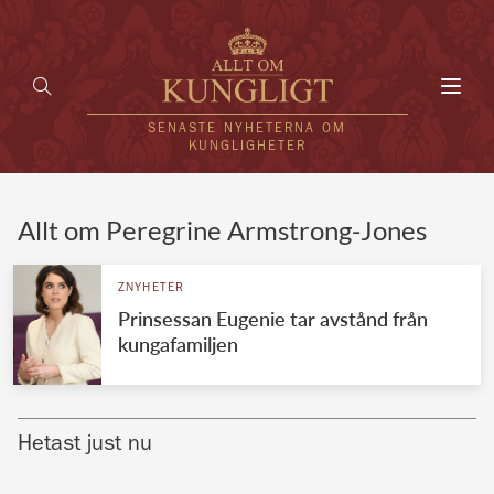
Toggl
navig
SENASTE NYHETERNA OM
KUNGLIGHETER
HEM
Allt om Peregrine Armstrong-Jones
KUNGAFAMILJEN
ZNYHETER
Prinsessan Eugenie tar avstånd från
UTLÄNDSKT
kungafamiljen
KÄNDISAR
VÄRLDENS KUNGAHUS
Hetast just nu
Svenska kungahuset
REDAKTION
Brittiska kungahuset