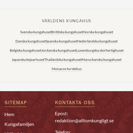
VÄRLDENS KUNGAHUS
Svenska kungahuset
Brittiska kungahuset
Norska kungahuset
Danska kungahuset
Spanska kungahuset
Nederländska kungahuset
Belgiska kungahuset
Jordanska kungahuset
Luxemburgska storhertighuset
Japanska kejsarhuset
Thailändska kungahuset
Marockanska kungahuset
Monacos furstehus
SITEMAP
KONTAKTA OSS
Epost:
Hem
redaktion@alltomkungligt.se
Kungafamiljen
Telefon: