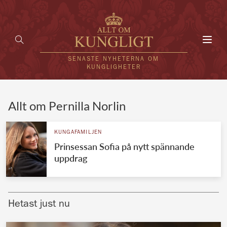
Toggl
navig
SENASTE NYHETERNA OM
KUNGLIGHETER
HEM
Allt om Pernilla Norlin
KUNGAFAMILJEN
KUNGAFAMILJEN
Prinsessan Sofia på nytt spännande
UTLÄNDSKT
uppdrag
KÄNDISAR
VÄRLDENS KUNGAHUS
Hetast just nu
Svenska kungahuset
REDAKTION
Brittiska kungahuset