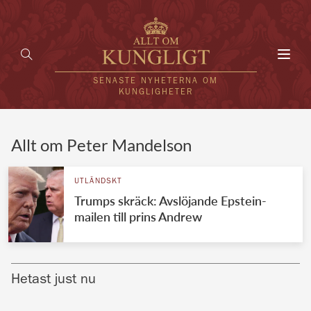
Toggl
navig
SENASTE NYHETERNA OM
KUNGLIGHETER
HEM
Allt om Peter Mandelson
KUNGAFAMILJEN
UTLÄNDSKT
Trumps skräck: Avslöjande Epstein-
UTLÄNDSKT
mailen till prins Andrew
KÄNDISAR
VÄRLDENS KUNGAHUS
Hetast just nu
Svenska kungahuset
REDAKTION
Brittiska kungahuset