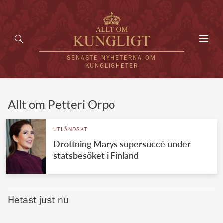
Toggl
navig
SENASTE NYHETERNA OM
KUNGLIGHETER
HEM
Allt om Petteri Orpo
KUNGAFAMILJEN
UTLÄNDSKT
Drottning Marys supersuccé under
UTLÄNDSKT
statsbesöket i Finland
KÄNDISAR
VÄRLDENS KUNGAHUS
Hetast just nu
Svenska kungahuset
REDAKTION
Brittiska kungahuset