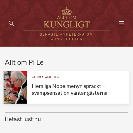
Toggl
navig
SENASTE NYHETERNA OM
KUNGLIGHETER
HEM
Allt om Pi Le
KUNGAFAMILJEN
KUNGAFAMILJEN
Hemliga Nobelmenyn spräckt –
UTLÄNDSKT
svampsensation väntar gästerna
KÄNDISAR
VÄRLDENS KUNGAHUS
Hetast just nu
Svenska kungahuset
REDAKTION
Brittiska kungahuset