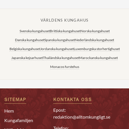
VÄRLDENS KUNGAHUS
Svenska kungahuset
Brittiska kungahuset
Norska kungahuset
Danska kungahuset
Spanska kungahuset
Nederländska kungahuset
Belgiska kungahuset
Jordanska kungahuset
Luxemburgska storhertighuset
Japanska kejsarhuset
Thailändska kungahuset
Marockanska kungahuset
Monacos furstehus
SITEMAP
KONTAKTA OSS
Epost:
Hem
redaktion@alltomkungligt.se
Kungafamiljen
Telefon: