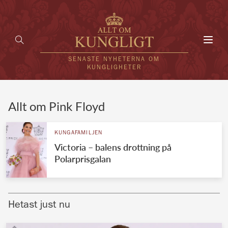
Toggl
navig
SENASTE NYHETERNA OM
KUNGLIGHETER
HEM
Allt om Pink Floyd
KUNGAFAMILJEN
KUNGAFAMILJEN
Victoria – balens drottning på
UTLÄNDSKT
Polarprisgalan
KÄNDISAR
VÄRLDENS KUNGAHUS
Hetast just nu
Svenska kungahuset
REDAKTION
Brittiska kungahuset