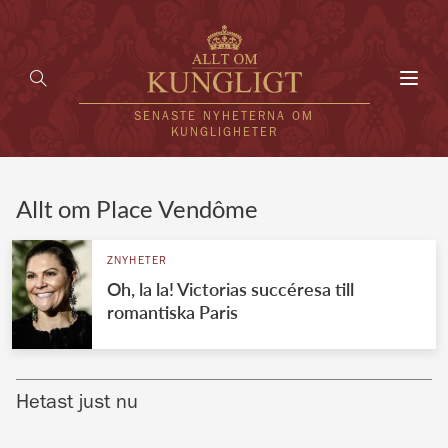
Toggl
navig
SENASTE NYHETERNA OM
KUNGLIGHETER
HEM
Allt om Place Vendôme
KUNGAFAMILJEN
ZNYHETER
Oh, la la! Victorias succéresa till
UTLÄNDSKT
romantiska Paris
KÄNDISAR
VÄRLDENS KUNGAHUS
Hetast just nu
Svenska kungahuset
REDAKTION
Brittiska kungahuset