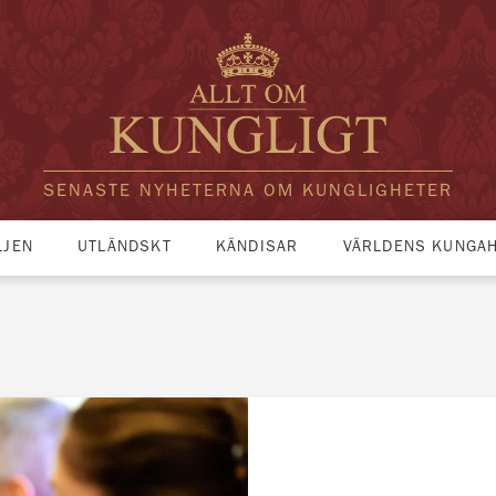
SENASTE NYHETERNA OM KUNGLIGHETER
LJEN
UTLÄNDSKT
KÄNDISAR
VÄRLDENS KUNGA