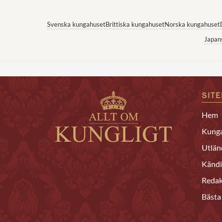
Svenska kungahuset
Brittiska kungahuset
Norska kungahuset
Japan
SIT
Hem
Kunga
Utlän
Kändi
Redak
Bästa