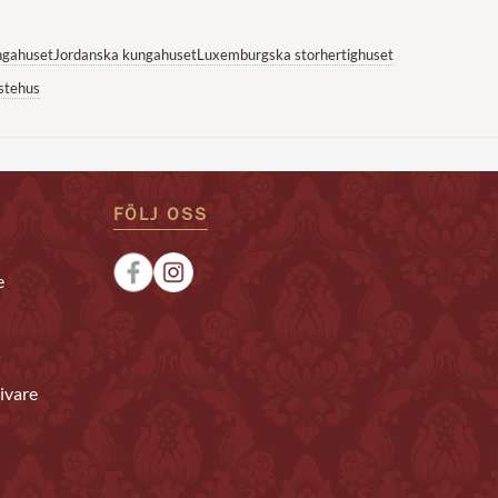
ngahuset
Jordanska kungahuset
Luxemburgska storhertighuset
stehus
FÖLJ OSS
e
ivare