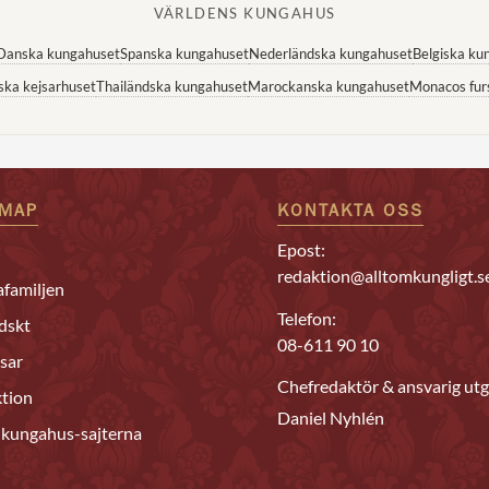
VÄRLDENS KUNGAHUS
Danska kungahuset
Spanska kungahuset
Nederländska kungahuset
Belgiska ku
ska kejsarhuset
Thailändska kungahuset
Marockanska kungahuset
Monacos fur
EMAP
KONTAKTA OSS
Epost:
redaktion@alltomkungligt.s
familjen
Telefon:
dskt
08-611 90 10
sar
Chefredaktör & ansvarig utg
tion
Daniel Nyhlén
 kungahus-sajterna