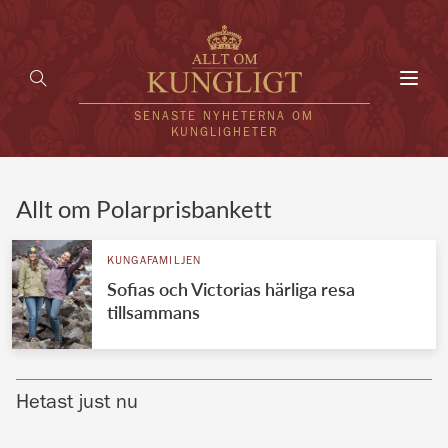
Toggl
navig
SENASTE NYHETERNA OM
KUNGLIGHETER
HEM
Allt om Polarprisbankett
KUNGAFAMILJEN
KUNGAFAMILJEN
Sofias och Victorias härliga resa
UTLÄNDSKT
tillsammans
KÄNDISAR
VÄRLDENS KUNGAHUS
Hetast just nu
Svenska kungahuset
REDAKTION
Brittiska kungahuset