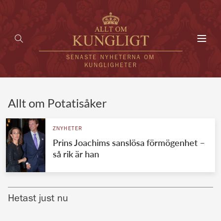
Toggl
navig
SENASTE NYHETERNA OM
KUNGLIGHETER
HEM
Allt om Potatisåker
KUNGAFAMILJEN
ZNYHETER
Prins Joachims sanslösa förmögenhet –
UTLÄNDSKT
så rik är han
KÄNDISAR
VÄRLDENS KUNGAHUS
Hetast just nu
Svenska kungahuset
REDAKTION
Brittiska kungahuset