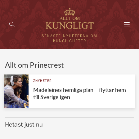
Toggl
navig
SENASTE NYHETERNA OM
KUNGLIGHETER
HEM
Allt om Prinecrest
KUNGAFAMILJEN
ZNYHETER
Madeleines hemliga plan – flyttar hem
UTLÄNDSKT
till Sverige igen
KÄNDISAR
VÄRLDENS KUNGAHUS
Hetast just nu
Svenska kungahuset
REDAKTION
Brittiska kungahuset