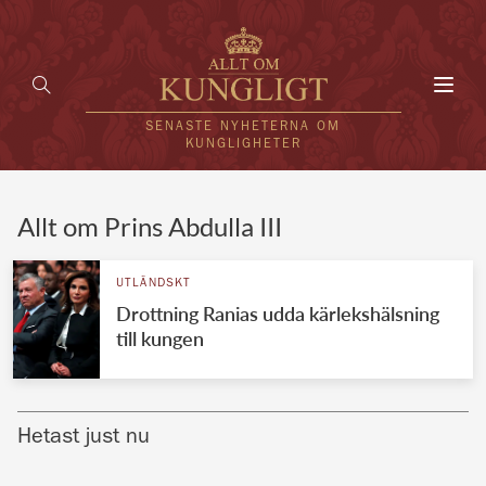
Toggl
navig
SENASTE NYHETERNA OM
KUNGLIGHETER
HEM
Allt om Prins Abdulla III
KUNGAFAMILJEN
UTLÄNDSKT
Drottning Ranias udda kärlekshälsning
UTLÄNDSKT
till kungen
KÄNDISAR
VÄRLDENS KUNGAHUS
Hetast just nu
Svenska kungahuset
REDAKTION
Brittiska kungahuset