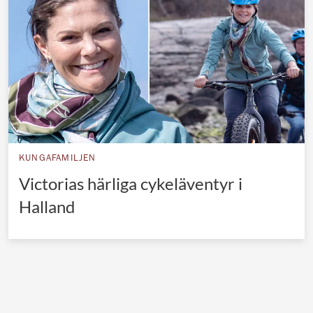
Norska kungahuset
Danska kungahuset
Spanska kungahuset
Nederländska kungahuset
Belgiska kungahuset
Jordanska kungahuset
KUNGAFAMILJEN
Luxemburgska storhertighuset
Victorias härliga cykeläventyr i
Japanska kejsarhuset
Halland
Thailändska kungahuset
Marockanska kungahuset
Monacos furstehus