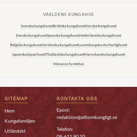
VÄRLDENS KUNGAHUS
Svenska kungahuset
Brittiska kungahuset
Norska kungahuset
Danska kungahuset
Spanska kungahuset
Nederländska kungahuset
Belgiska kungahuset
Jordanska kungahuset
Luxemburgska storhertighuset
Japanska kejsarhuset
Thailändska kungahuset
Marockanska kungahuset
Monacos furstehus
SITEMAP
KONTAKTA OSS
Epost:
Hem
redaktion@alltomkungligt.se
Kungafamiljen
Telefon:
Utländskt
08-611 90 10