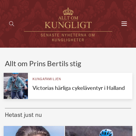
Toggl
navig
SENASTE NYHETERNA OM
KUNGLIGHETER
HEM
Allt om Prins Bertils stig
KUNGAFAMILJEN
KUNGAFAMILJEN
Victorias härliga cykeläventyr i Halland
UTLÄNDSKT
KÄNDISAR
Hetast just nu
VÄRLDENS KUNGAHUS
Svenska kungahuset
REDAKTION
Brittiska kungahuset