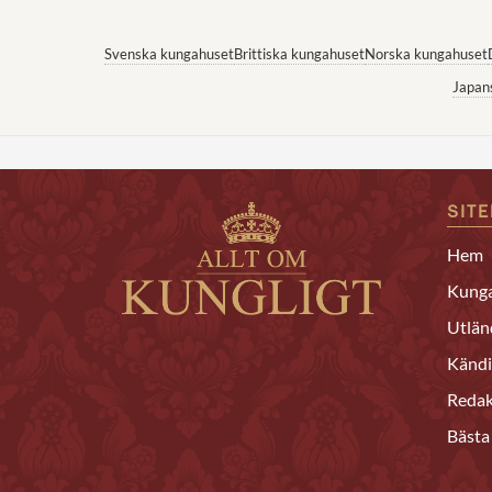
Svenska kungahuset
Brittiska kungahuset
Norska kungahuset
Japan
SIT
Hem
Kunga
Utlän
Kändi
Redak
Bästa