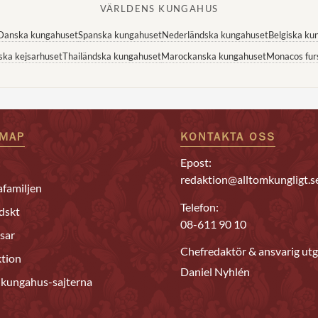
VÄRLDENS KUNGAHUS
Danska kungahuset
Spanska kungahuset
Nederländska kungahuset
Belgiska ku
ska kejsarhuset
Thailändska kungahuset
Marockanska kungahuset
Monacos fur
EMAP
KONTAKTA OSS
Epost:
redaktion@alltomkungligt.s
familjen
Telefon:
dskt
08-611 90 10
sar
Chefredaktör & ansvarig utg
tion
Daniel Nyhlén
 kungahus-sajterna