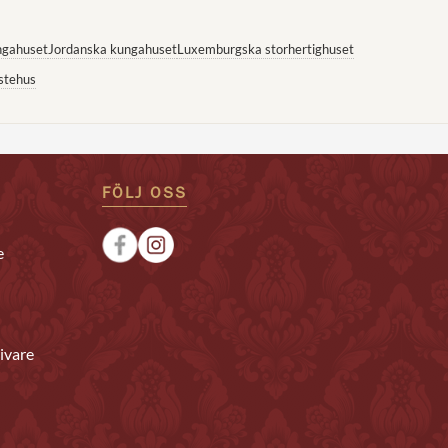
ngahuset
Jordanska kungahuset
Luxemburgska storhertighuset
stehus
FÖLJ OSS
e
ivare