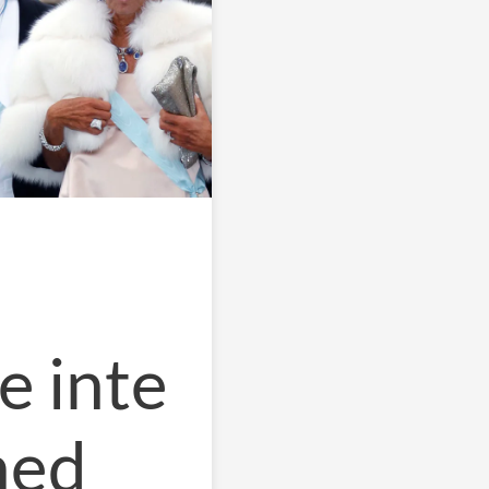
le inte
med