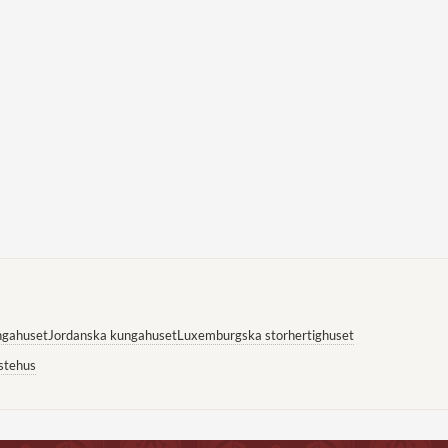
ngahuset
Jordanska kungahuset
Luxemburgska storhertighuset
stehus