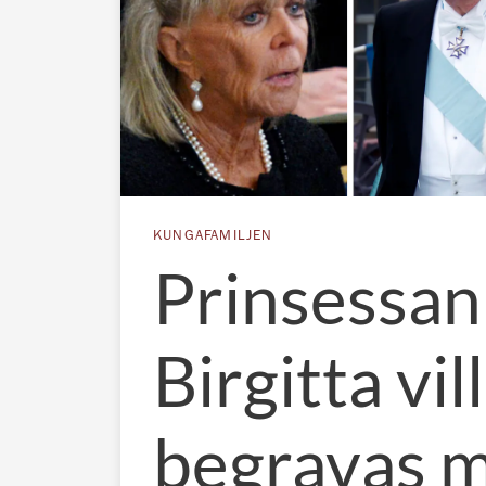
KUNGAFAMILJEN
Prinsessan
Birgitta vil
begravas 