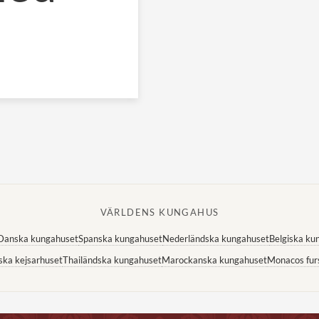
VÄRLDENS KUNGAHUS
Danska kungahuset
Spanska kungahuset
Nederländska kungahuset
Belgiska ku
ska kejsarhuset
Thailändska kungahuset
Marockanska kungahuset
Monacos fur