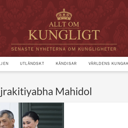
SENASTE NYHETERNA OM KUNGLIGHETER
LJEN
UTLÄNDSKT
KÄNDISAR
VÄRLDENS KUNGA
ajrakitiyabha Mahidol