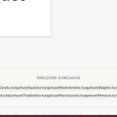
VÄRLDENS KUNGAHUS
Danska kungahuset
Spanska kungahuset
Nederländska kungahuset
Belgiska ku
ska kejsarhuset
Thailändska kungahuset
Marockanska kungahuset
Monacos fur