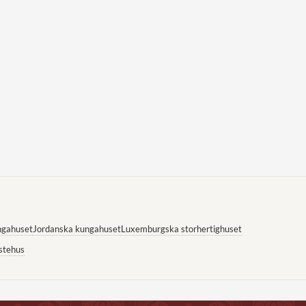
ngahuset
Jordanska kungahuset
Luxemburgska storhertighuset
stehus