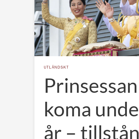
UTLÄNDSKT
Prinsessan 
koma under
år – tillstå