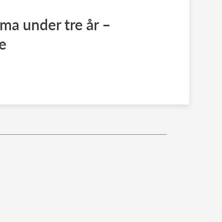
oma under tre år –
re