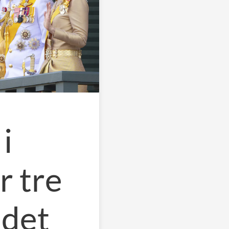
i
 tre
ndet