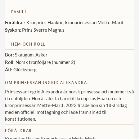
Norska kungahuset
FAMILJ
Danska kungahuset
Föräldrar:
Kronprins Haakon, kronprinsessan Mette-Marit
Syskon:
Prins Sverre Magnus
Spanska kungahuset
Nederländska kungahuset
HEM OCH ROLL
Belgiska kungahuset
Bor:
Skaugum, Asker
Roll:
Norsk tronföljare (nummer 2)
Jordanska kungahuset
Ätt:
Glücksburg
Luxemburgska storhertighuset
OM PRINSESSAN INGRID ALEXANDRA
Japanska kejsarhuset
Prinsessan Ingrid Alexandra är norsk prinsessa och nummer två
Thailändska kungahuset
i tronföljden. Hon är äldsta barn till kronprins Haakon och
kronprinsessan Mette-Marit. 2022 firade hon sin 18-årsdag
Marockanska kungahuset
med en officiell mottagning och lade fram sin ed till
konstitutionen.
Monacos furstehus
FÖRÄLDRAR
Kronprins Haakon
Kronprinsessan Mette-Marit