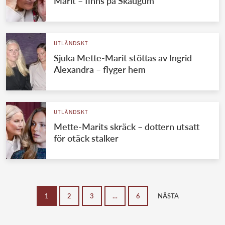
Marit – finns på Skaugum
UTLÄNDSKT
Sjuka Mette-Marit stöttas av Ingrid
Alexandra – flyger hem
UTLÄNDSKT
Mette-Marits skräck – dottern utsatt
för otäck stalker
1
2
3
…
6
NÄSTA