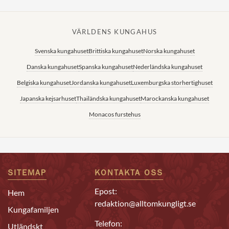
VÄRLDENS KUNGAHUS
Svenska kungahuset
Brittiska kungahuset
Norska kungahuset
Danska kungahuset
Spanska kungahuset
Nederländska kungahuset
Belgiska kungahuset
Jordanska kungahuset
Luxemburgska storhertighuset
Japanska kejsarhuset
Thailändska kungahuset
Marockanska kungahuset
Monacos furstehus
SITEMAP
KONTAKTA OSS
Epost:
Hem
redaktion@alltomkungligt.se
Kungafamiljen
Telefon:
Utländskt