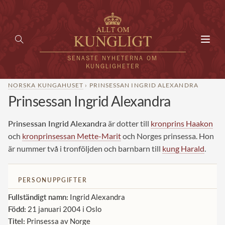
Toggl
navig
SENASTE NYHETERNA OM
KUNGLIGHETER
NORSKA KUNGAHUSET
› PRINSESSAN INGRID ALEXANDRA
Prinsessan Ingrid Alexandra
HEM
KUNGAFAMILJEN
Prinsessan Ingrid Alexandra
är dotter till
kronprins Haakon
och
kronprinsessan Mette-Marit
och Norges prinsessa. Hon
UTLÄNDSKT
är nummer två i tronföljden och barnbarn till
kung Harald
.
KÄNDISAR
PERSONUPPGIFTER
VÄRLDENS KUNGAHUS
Fullständigt namn:
Ingrid Alexandra
Svenska kungahuset
Född:
21 januari 2004 i Oslo
REDAKTION
Titel:
Prinsessa av Norge
Brittiska kungahuset