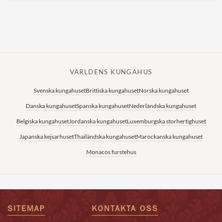
VÄRLDENS KUNGAHUS
Svenska kungahuset
Brittiska kungahuset
Norska kungahuset
Danska kungahuset
Spanska kungahuset
Nederländska kungahuset
Belgiska kungahuset
Jordanska kungahuset
Luxemburgska storhertighuset
Japanska kejsarhuset
Thailändska kungahuset
Marockanska kungahuset
Monacos furstehus
SITEMAP
KONTAKTA OSS