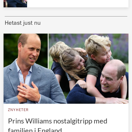
Norska kungahuset
Danska kungahuset
Hetast just nu
Spanska kungahuset
Nederländska kungahuset
Belgiska kungahuset
Jordanska kungahuset
Luxemburgska storhertighuset
Japanska kejsarhuset
Thailändska kungahuset
Marockanska kungahuset
ZNYHETER
Monacos furstehus
Prins Williams nostalgitripp med
familjen i England