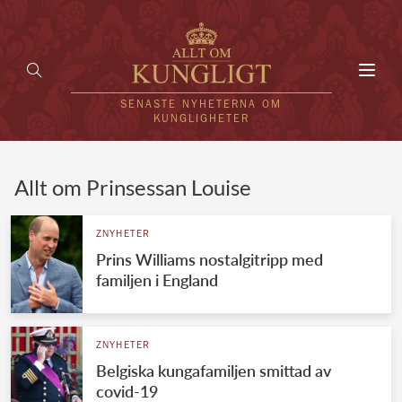
Toggl
navig
SENASTE NYHETERNA OM
KUNGLIGHETER
HEM
Allt om Prinsessan Louise
KUNGAFAMILJEN
ZNYHETER
Prins Williams nostalgitripp med
UTLÄNDSKT
familjen i England
KÄNDISAR
VÄRLDENS KUNGAHUS
ZNYHETER
Belgiska kungafamiljen smittad av
Svenska kungahuset
REDAKTION
covid-19
Brittiska kungahuset