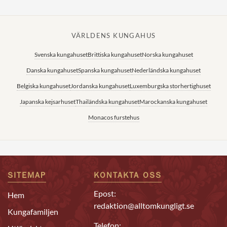
VÄRLDENS KUNGAHUS
Svenska kungahuset
Brittiska kungahuset
Norska kungahuset
Danska kungahuset
Spanska kungahuset
Nederländska kungahuset
Belgiska kungahuset
Jordanska kungahuset
Luxemburgska storhertighuset
Japanska kejsarhuset
Thailändska kungahuset
Marockanska kungahuset
Monacos furstehus
SITEMAP
KONTAKTA OSS
Epost:
Hem
redaktion@alltomkungligt.se
Kungafamiljen
Telefon: