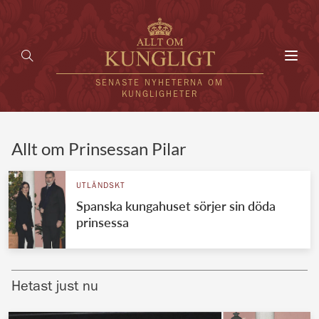
Toggl
navig
SENASTE NYHETERNA OM
KUNGLIGHETER
HEM
Allt om Prinsessan Pilar
KUNGAFAMILJEN
UTLÄNDSKT
Spanska kungahuset sörjer sin döda
UTLÄNDSKT
prinsessa
KÄNDISAR
VÄRLDENS KUNGAHUS
Hetast just nu
Svenska kungahuset
REDAKTION
Brittiska kungahuset