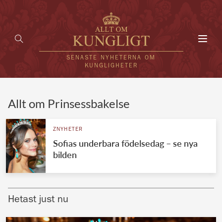
Toggl
navig
SENASTE NYHETERNA OM
KUNGLIGHETER
HEM
Allt om Prinsessbakelse
KUNGAFAMILJEN
ZNYHETER
Sofias underbara födelsedag – se nya
UTLÄNDSKT
bilden
KÄNDISAR
VÄRLDENS KUNGAHUS
Hetast just nu
Svenska kungahuset
REDAKTION
Brittiska kungahuset