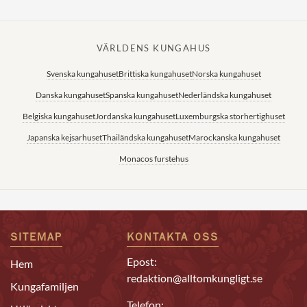
VÄRLDENS KUNGAHUS
Svenska kungahuset
Brittiska kungahuset
Norska kungahuset
Danska kungahuset
Spanska kungahuset
Nederländska kungahuset
Belgiska kungahuset
Jordanska kungahuset
Luxemburgska storhertighuset
Japanska kejsarhuset
Thailändska kungahuset
Marockanska kungahuset
Monacos furstehus
SITEMAP
KONTAKTA OSS
Epost:
Hem
redaktion@alltomkungligt.se
Kungafamiljen
Telefon: