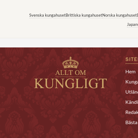
Svenska kungahuset
Brittiska kungahuset
Norska kungahuset
Japan
SIT
Hem
Kunga
Utlän
Kändi
Redak
Bästa