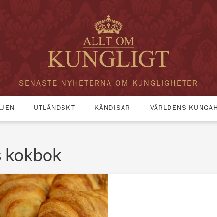
SENASTE NYHETERNA OM KUNGLIGHETER
LJEN
UTLÄNDSKT
KÄNDISAR
VÄRLDENS KUNGA
s kokbok