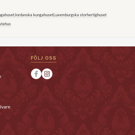
ngahuset
Jordanska kungahuset
Luxemburgska storhertighuset
stehus
FÖLJ OSS
e
ivare