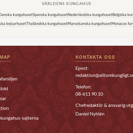
VÄRLDENS KUNGAHUS
Danska kungahuset
Spanska kungahuset
Nederländska kungahuset
Belgiska ku
ska kejsarhuset
Thailändska kungahuset
Marockanska kungahuset
Monacos fur
EMAP
KONTAKTA OSS
Epost:
redaktion@alltomkungligt.s
familjen
Telefon:
dskt
08-611 90 10
sar
Chefredaktör & ansvarig utg
tion
Daniel Nyhlén
 kungahus-sajterna