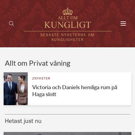
Toggl
navig
SENASTE NYHETERNA OM
KUNGLIGHETER
HEM
Allt om Privat våning
KUNGAFAMILJEN
ZNYHETER
Victoria och Daniels hemliga rum på
UTLÄNDSKT
Haga slott
KÄNDISAR
VÄRLDENS KUNGAHUS
Hetast just nu
Svenska kungahuset
REDAKTION
Brittiska kungahuset