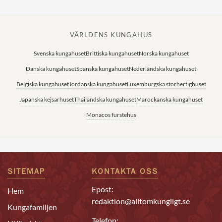
VÄRLDENS KUNGAHUS
Svenska kungahuset
Brittiska kungahuset
Norska kungahuset
Danska kungahuset
Spanska kungahuset
Nederländska kungahuset
Belgiska kungahuset
Jordanska kungahuset
Luxemburgska storhertighuset
Japanska kejsarhuset
Thailändska kungahuset
Marockanska kungahuset
Monacos furstehus
SITEMAP
KONTAKTA OSS
Epost:
Hem
redaktion@alltomkungligt.se
Kungafamiljen
Telefon: