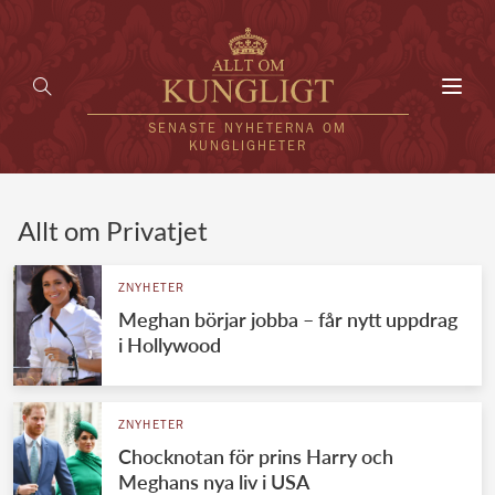
Toggl
navig
SENASTE NYHETERNA OM
KUNGLIGHETER
HEM
Allt om Privatjet
KUNGAFAMILJEN
ZNYHETER
Meghan börjar jobba – får nytt uppdrag
UTLÄNDSKT
i Hollywood
KÄNDISAR
VÄRLDENS KUNGAHUS
ZNYHETER
Chocknotan för prins Harry och
Svenska kungahuset
REDAKTION
Meghans nya liv i USA
Brittiska kungahuset