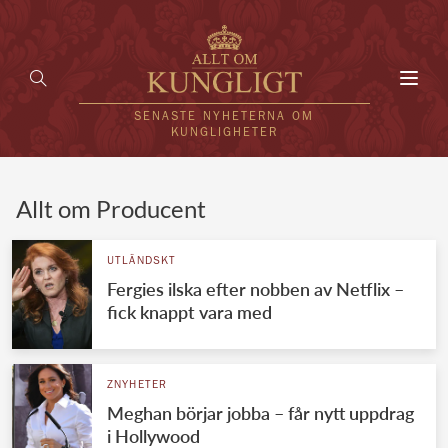
Toggl
navig
SENASTE NYHETERNA OM
KUNGLIGHETER
HEM
Allt om Producent
KUNGAFAMILJEN
UTLÄNDSKT
Fergies ilska efter nobben av Netflix –
UTLÄNDSKT
fick knappt vara med
KÄNDISAR
VÄRLDENS KUNGAHUS
ZNYHETER
Meghan börjar jobba – får nytt uppdrag
Svenska kungahuset
REDAKTION
i Hollywood
Brittiska kungahuset