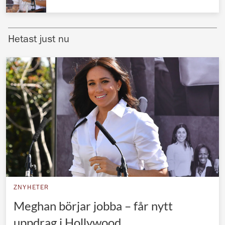
Norska kungahuset
Danska kungahuset
Hetast just nu
Spanska kungahuset
Nederländska kungahuset
Belgiska kungahuset
Jordanska kungahuset
Luxemburgska storhertighuset
Japanska kejsarhuset
Thailändska kungahuset
Marockanska kungahuset
ZNYHETER
Monacos furstehus
Meghan börjar jobba – får nytt
uppdrag i Hollywood