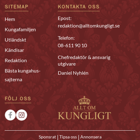
SITEMAP
KONTAKTA OSS
Epost:
Hem
redaktion@alltomkungligt.se
Kungafamiljen
Telefon:
Utländskt
08-611 90 10
Kändisar
Chefredaktör & ansvarig
Redaktion
utgivare
Bästa kungahus-
Daniel Nyhlén
sajterna
FÖLJ OSS
|
|
Sponsrat
Tipsa oss
Annonsera