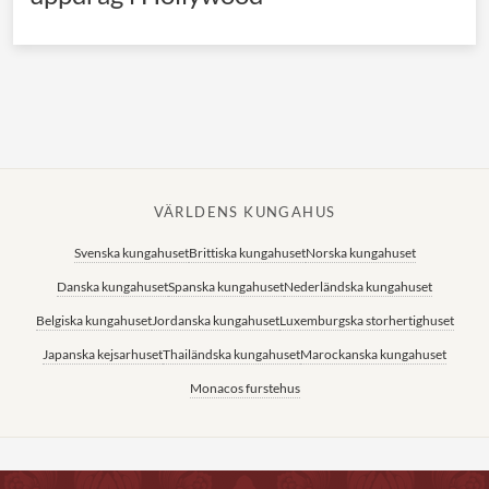
VÄRLDENS KUNGAHUS
Svenska kungahuset
Brittiska kungahuset
Norska kungahuset
Danska kungahuset
Spanska kungahuset
Nederländska kungahuset
Belgiska kungahuset
Jordanska kungahuset
Luxemburgska storhertighuset
Japanska kejsarhuset
Thailändska kungahuset
Marockanska kungahuset
Monacos furstehus