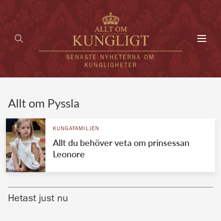
Toggl
navig
SENASTE NYHETERNA OM
KUNGLIGHETER
HEM
Allt om Pyssla
KUNGAFAMILJEN
KUNGAFAMILJEN
Allt du behöver veta om prinsessan
UTLÄNDSKT
Leonore
KÄNDISAR
VÄRLDENS KUNGAHUS
Hetast just nu
Svenska kungahuset
REDAKTION
Brittiska kungahuset