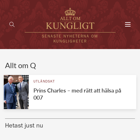
Toggl
navig
SENASTE NYHETERNA OM
KUNGLIGHETER
HEM
Allt om Q
KUNGAFAMILJEN
UTLÄNDSKT
Prins Charles – med rätt att hälsa på
UTLÄNDSKT
007
KÄNDISAR
VÄRLDENS KUNGAHUS
Hetast just nu
Svenska kungahuset
REDAKTION
Brittiska kungahuset