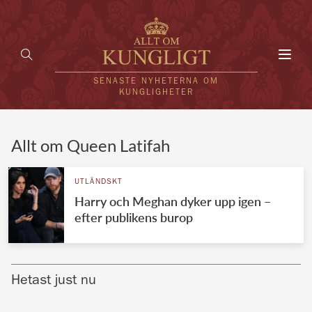
Toggl
navig
SENASTE NYHETERNA OM
KUNGLIGHETER
HEM
Allt om Queen Latifah
KUNGAFAMILJEN
UTLÄNDSKT
Harry och Meghan dyker upp igen –
UTLÄNDSKT
efter publikens burop
KÄNDISAR
VÄRLDENS KUNGAHUS
Hetast just nu
Svenska kungahuset
REDAKTION
Brittiska kungahuset