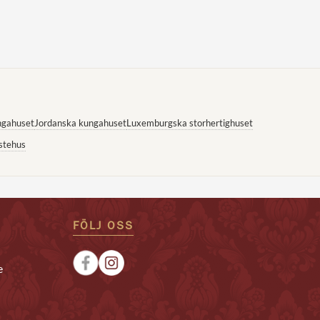
ngahuset
Jordanska kungahuset
Luxemburgska storhertighuset
stehus
FÖLJ OSS
e