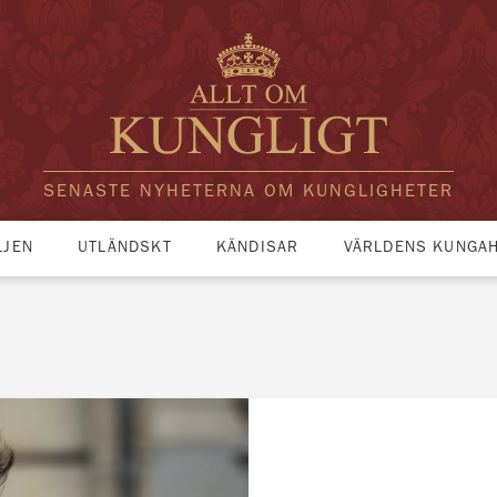
SENASTE NYHETERNA OM KUNGLIGHETER
LJEN
UTLÄNDSKT
KÄNDISAR
VÄRLDENS KUNGA