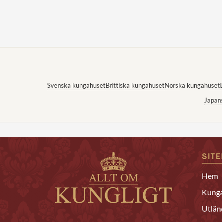
Svenska kungahuset
Brittiska kungahuset
Norska kungahuset
Japan
SIT
Hem
Kunga
Utlän