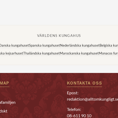
VÄRLDENS KUNGAHUS
Danska kungahuset
Spanska kungahuset
Nederländska kungahuset
Belgiska ku
ska kejsarhuset
Thailändska kungahuset
Marockanska kungahuset
Monacos fur
EMAP
KONTAKTA OSS
Epost:
redaktion@alltomkungligt.s
familjen
Telefon:
dskt
08-611 90 10