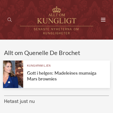
Toggl
navig
SENASTE NYHETERNA OM
KUNGLIGHETER
HEM
Allt om Quenelle De Brochet
KUNGAFAMILJEN
KUNGAFAMILJEN
Gott i helgen: Madeleines mumsiga
UTLÄNDSKT
Mars brownies
KÄNDISAR
VÄRLDENS KUNGAHUS
Hetast just nu
Svenska kungahuset
REDAKTION
Brittiska kungahuset