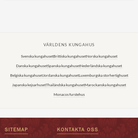
VÄRLDENS KUNGAHUS
Svenska kungahuset
Brittiska kungahuset
Norska kungahuset
Danska kungahuset
Spanska kungahuset
Nederländska kungahuset
Belgiska kungahuset
Jordanska kungahuset
Luxemburgska storhertighuset
Japanska kejsarhuset
Thailändska kungahuset
Marockanska kungahuset
Monacos furstehus
SITEMAP
KONTAKTA OSS