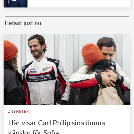
Norska kungahuset
Danska kungahuset
Hetast just nu
Spanska kungahuset
Nederländska kungahuset
Belgiska kungahuset
Jordanska kungahuset
Luxemburgska storhertighuset
Japanska kejsarhuset
Thailändska kungahuset
Marockanska kungahuset
ZNYHETER
Monacos furstehus
Här visar Carl Philip sina ömma
känslor för Sofia