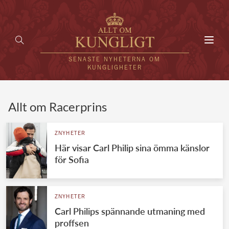
Toggl
navig
SENASTE NYHETERNA OM
KUNGLIGHETER
HEM
Allt om Racerprins
KUNGAFAMILJEN
ZNYHETER
Här visar Carl Philip sina ömma känslor
UTLÄNDSKT
för Sofia
KÄNDISAR
VÄRLDENS KUNGAHUS
ZNYHETER
Carl Philips spännande utmaning med
Svenska kungahuset
REDAKTION
proffsen
Brittiska kungahuset