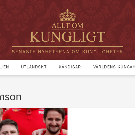
SENASTE NYHETERNA OM KUNGLIGHETER
LJEN
UTLÄNDSKT
KÄNDISAR
VÄRLDENS KUNGA
amson