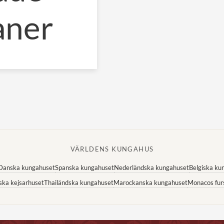
aner
VÄRLDENS KUNGAHUS
Danska kungahuset
Spanska kungahuset
Nederländska kungahuset
Belgiska ku
ska kejsarhuset
Thailändska kungahuset
Marockanska kungahuset
Monacos fur