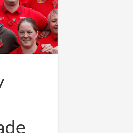
y
ade