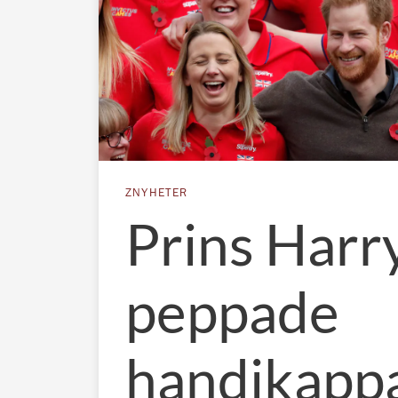
ZNYHETER
Prins Harr
peppade
handikapp