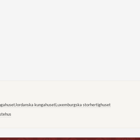
ngahuset
Jordanska kungahuset
Luxemburgska storhertighuset
stehus