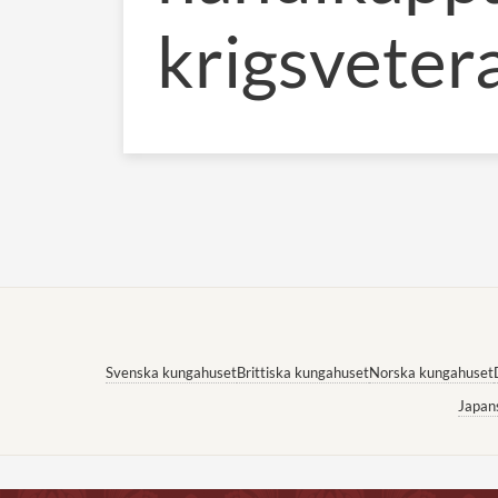
krigsveter
Svenska kungahuset
Brittiska kungahuset
Norska kungahuset
Japan