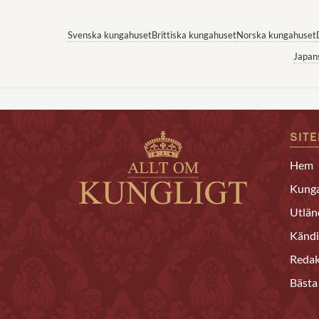
Svenska kungahuset
Brittiska kungahuset
Norska kungahuset
Japan
SIT
Hem
Kunga
Utlän
Kändi
Redak
Bästa