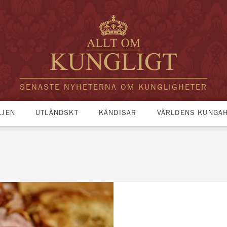
SENASTE NYHETERNA OM KUNGLIGHETER
LJEN
UTLÄNDSKT
KÄNDISAR
VÄRLDENS KUNGA