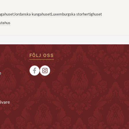
ngahuset
Jordanska kungahuset
Luxemburgska storhertighuset
stehus
FÖLJ OSS
e
ivare