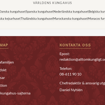
VÄRLDENS KUNGAHUS
Danska kungahuset
Spanska kungahuset
Nederländska kungahuset
Belgiska ku
ska kejsarhuset
Thailändska kungahuset
Marockanska kungahuset
Monacos fur
EMAP
KONTAKTA OSS
Epost:
redaktion@alltomkungligt.s
familjen
Telefon:
dskt
08-611 90 10
sar
Chefredaktör & ansvarig utg
tion
Daniel Nyhlén
 kungahus-sajterna