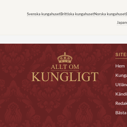
Svenska kungahuset
Brittiska kungahuset
Norska kungahuset
Japan
SIT
Hem
Kunga
Utlän
Kändi
Redak
Bästa