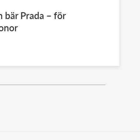
 bär Prada – för
ronor