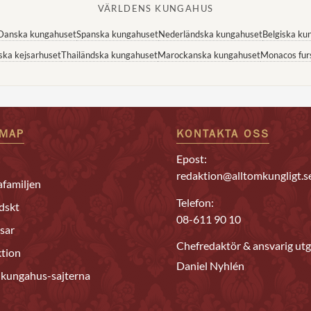
VÄRLDENS KUNGAHUS
Danska kungahuset
Spanska kungahuset
Nederländska kungahuset
Belgiska ku
ska kejsarhuset
Thailändska kungahuset
Marockanska kungahuset
Monacos fur
EMAP
KONTAKTA OSS
Epost:
redaktion@alltomkungligt.s
familjen
Telefon:
dskt
08-611 90 10
sar
Chefredaktör & ansvarig utg
tion
Daniel Nyhlén
 kungahus-sajterna