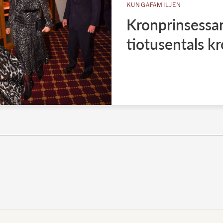
KUNGAFAMILJEN
Kronprinsessan
tiotusentals k