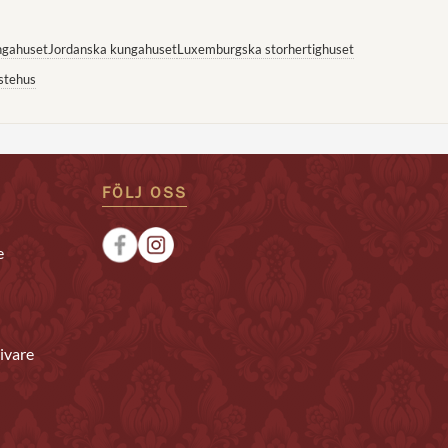
ngahuset
Jordanska kungahuset
Luxemburgska storhertighuset
stehus
FÖLJ OSS
e
ivare