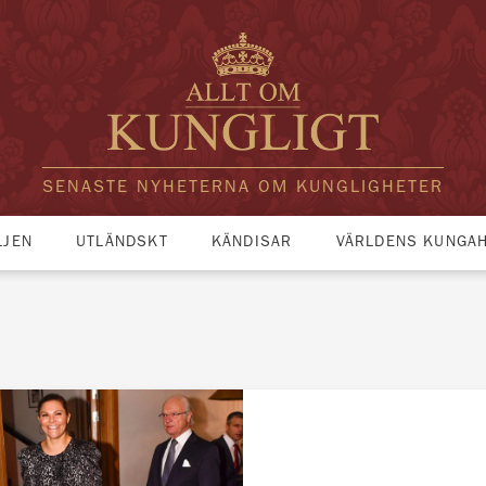
SENASTE NYHETERNA OM KUNGLIGHETER
LJEN
UTLÄNDSKT
KÄNDISAR
VÄRLDENS KUNGA