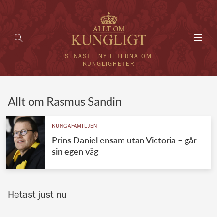
Toggl
navig
SENASTE NYHETERNA OM
KUNGLIGHETER
HEM
Allt om Rasmus Sandin
KUNGAFAMILJEN
KUNGAFAMILJEN
Prins Daniel ensam utan Victoria – går
UTLÄNDSKT
sin egen väg
KÄNDISAR
VÄRLDENS KUNGAHUS
Hetast just nu
Svenska kungahuset
REDAKTION
Brittiska kungahuset