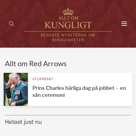
Toggl
navig
SENASTE NYHETERNA OM
KUNGLIGHETER
HEM
Allt om Red Arrows
KUNGAFAMILJEN
UTLÄNDSKT
Prins Charles härliga dag på jobbet – en
UTLÄNDSKT
sån ceremoni
KÄNDISAR
VÄRLDENS KUNGAHUS
Hetast just nu
Svenska kungahuset
REDAKTION
Brittiska kungahuset