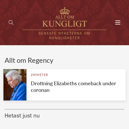
Toggl
navig
SENASTE NYHETERNA OM
KUNGLIGHETER
HEM
Allt om Regency
KUNGAFAMILJEN
ZNYHETER
Drottning Elizabeths comeback under
UTLÄNDSKT
coronan
KÄNDISAR
VÄRLDENS KUNGAHUS
Hetast just nu
Svenska kungahuset
REDAKTION
Brittiska kungahuset