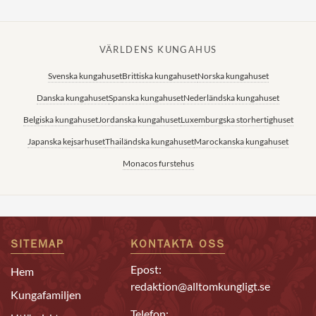
VÄRLDENS KUNGAHUS
Svenska kungahuset
Brittiska kungahuset
Norska kungahuset
Danska kungahuset
Spanska kungahuset
Nederländska kungahuset
Belgiska kungahuset
Jordanska kungahuset
Luxemburgska storhertighuset
Japanska kejsarhuset
Thailändska kungahuset
Marockanska kungahuset
Monacos furstehus
SITEMAP
KONTAKTA OSS
Epost:
Hem
redaktion@alltomkungligt.se
Kungafamiljen
Telefon: