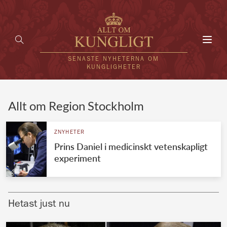
Toggl
navig
SENASTE NYHETERNA OM
KUNGLIGHETER
HEM
Allt om Region Stockholm
KUNGAFAMILJEN
ZNYHETER
Prins Daniel i medicinskt vetenskapligt
UTLÄNDSKT
experiment
KÄNDISAR
VÄRLDENS KUNGAHUS
Hetast just nu
Svenska kungahuset
REDAKTION
Brittiska kungahuset