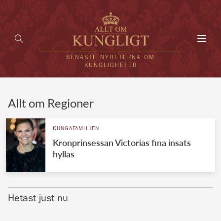
Toggl
navig
SENASTE NYHETERNA OM
KUNGLIGHETER
HEM
Allt om Regioner
KUNGAFAMILJEN
KUNGAFAMILJEN
Kronprinsessan Victorias fina insats
UTLÄNDSKT
hyllas
KÄNDISAR
VÄRLDENS KUNGAHUS
Hetast just nu
Svenska kungahuset
REDAKTION
Brittiska kungahuset